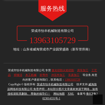
服务热线
荣成市怡丰机械制造有限公司
13963105729
地址：山东省威海荣成市产业园荣盛路（新车管所南）
荣成市怡丰机械制造有限公司,专营
激光切割火焰切割
房车加工
工艺
品
焊接活
木工机械
折弯件
冲压件加工
车床加工
等业务,有意
向的客户请咨询我们，联系电话：
13963105729
CopyRight © 版权所有:
荣成市怡丰机械制造有限公司
技术支持:
威海致
远网络科技有限公司 免责声明：本站部分图片文章素材来源于网络，如有
侵权请联系删除。 尊敬的领导们！
网站地图
XML
备案号:
鲁ICP备2
023014331号-1